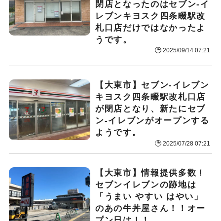
閉店となったのはセブン-イ
レブンキヨスク四条畷駅改
札口店だけではなかったよ
うです。
2025/09/14 07:21
【大東市】セブン-イレブン
キヨスク四条畷駅改札口店
が閉店となり、新たにセブ
ン-イレブンがオープンする
ようです。
2025/07/28 07:21
【大東市】情報提供多数！
セブンイレブンの跡地は
「うまい やすい はやい」
のあの牛丼屋さん！！オー
プン日は！！