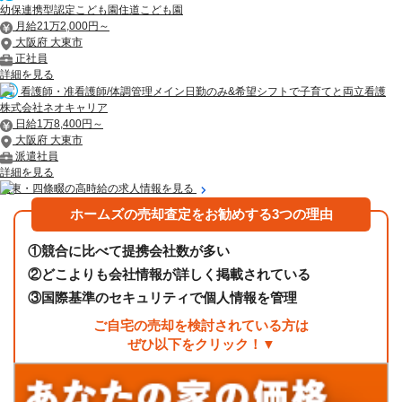
幼保連携型認定こども園住道こども園
月給21万2,000円～
大阪府 大東市
正社員
詳細を見る
看護師・准看護師/体調管理メイン日勤のみ&希望シフトで子育てと両立看護
株式会社ネオキャリア
日給1万8,400円～
大阪府 大東市
派遣社員
詳細を見る
大東・四條畷の高時給の求人情報を見る
ホームズの売却査定をお勧めする3つの理由
①
競合に比べて提携会社数が多い
②
どこよりも会社情報が詳しく掲載されている
③
国際基準のセキュリティで個人情報を管理
ご自宅の売却を検討されている方は
ぜひ以下をクリック！▼