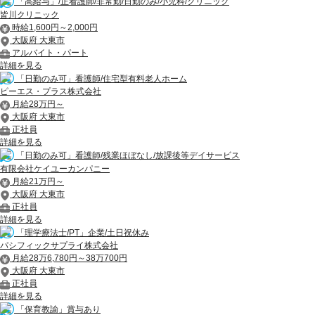
「高給与」/正看護師/非常勤/日勤のみ/小児科/クリニック
皆川クリニック
時給1,600円～2,000円
大阪府 大東市
アルバイト・パート
詳細を見る
「日勤のみ可」看護師/住宅型有料老人ホーム
ピーエス・プラス株式会社
月給28万円～
大阪府 大東市
正社員
詳細を見る
「日勤のみ可」看護師/残業ほぼなし/放課後等デイサービス
有限会社ケイユーカンパニー
月給21万円～
大阪府 大東市
正社員
詳細を見る
「理学療法士/PT」企業/土日祝休み
パシフィックサプライ株式会社
月給28万6,780円～38万700円
大阪府 大東市
正社員
詳細を見る
「保育教諭」賞与あり