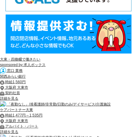
大東・四條畷で働きたい
sponsored by 求人ボックス
窓口 業務
関西みらい銀行
時給1,560円
大阪府 大東市
契約社員
詳細を見る
「夜勤なし」/准看護師/非常勤/日勤のみ/デイサービス/介護施設
ケアパートナー大東
時給1,477円～1,535円
大阪府 大東市
アルバイト・パート
詳細を見る