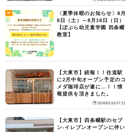
〈夏季休暇のお知らせ〉8月
ad
8日（土）～8月16日（日）
【ぽぷら幼児童学園 四条畷
教室】
【大東市】続報！！住道駅
に2月中旬オープン予定のコ
メダ珈琲店が遂に…！！情
報提供を頂きました。
2026/01/18 07:21
【大東市】四条畷駅のセブ
ン-イレブンオープンに伴い