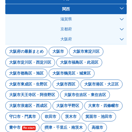
関西
滋賀県
京都府
大阪府
大阪府の最新まとめ
大阪市
大阪市東淀川区
大阪市淀川区・西淀川区
大阪市福島区・此花区
大阪市都島区・旭区
大阪市鶴見区・城東区
大阪市東成区・生野区
大阪市西区
大阪市港区・大正区
大阪市天王寺区・阿倍野区
大阪市住吉区・東住吉区
大阪市浪速区・西成区
大阪市平野区
大東市・四條畷市
守口市・門真市
吹田市
茨木市
箕面市・池田市
豊中市
摂津・千里丘・南茨木
高槻市
Re-start