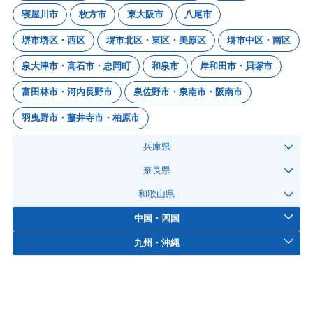
寝屋川市
枚方市
東大阪市
八尾市
堺市堺区・西区
堺市北区・東区・美原区
堺市中区・南区
泉大津市・高石市・忠岡町
和泉市
岸和田市・貝塚市
富田林市・河内長野市
泉佐野市・泉南市・阪南市
羽曳野市・藤井寺市・柏原市
兵庫県
奈良県
和歌山県
中国・四国
九州・沖縄