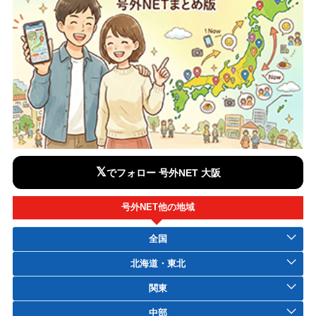
𝕏
でフォロー 号外NET 大阪
号外NET他の地域
全国
北海道・東北
関東
中部