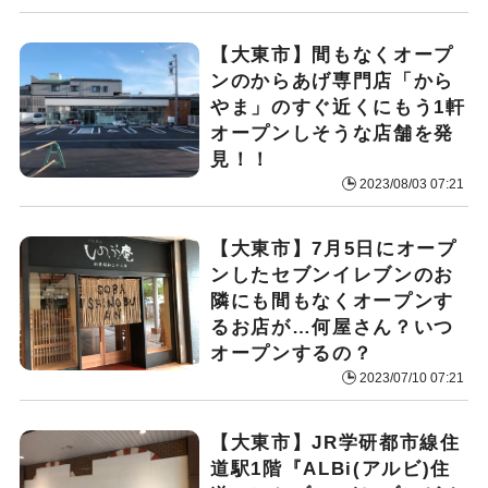
【大東市】間もなくオープ
ンのからあげ専門店「から
やま」のすぐ近くにもう1軒
オープンしそうな店舗を発
見！！
2023/08/03 07:21
【大東市】7月5日にオープ
ンしたセブンイレブンのお
隣にも間もなくオープンす
るお店が…何屋さん？いつ
オープンするの？
2023/07/10 07:21
【大東市】JR学研都市線住
道駅1階『ALBi(アルビ)住