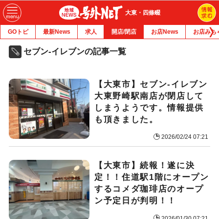
大東・四條畷
GOトピ
最新News
求人
開店/閉店
お店News
お店みち
セブン-イレブンの記事一覧
【大東市】セブン-イレブン
大東野崎駅南店が閉店して
しまうようです。情報提供
も頂きました。
2026/02/24 07:21
【大東市】続報！遂に決
定！！住道駅1階にオープン
するコメダ珈琲店のオープ
ン予定日が判明！！
2026/01/30 07:21