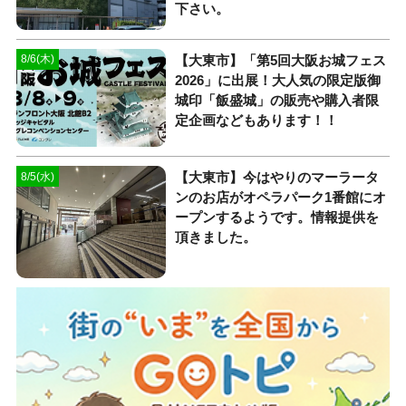
下さい。
【大東市】「第5回大阪お城フェス
8/6(木)
2026」に出展！大人気の限定版御
城印「飯盛城」の販売や購入者限
定企画などもあります！！
【大東市】今はやりのマーラータ
8/5(水)
ンのお店がオペラパーク1番館にオ
ープンするようです。情報提供を
頂きました。