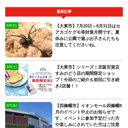
最新記事
【大東市】7月20日～8月31日はセ
8/9(日)
アカゴケグモ等対策月間です。夏
休みに公園で遊ぶお子さんたちも
注意してくださいね。
【大東市】シリーズ！京阪百貨店
8/8(土)
すみのどう店の期間限定ショッ
プ！今回のご紹介も前回に引き続
き2店舗！！
【四條畷市】イオンモール四條畷8
8/7(金)
月のイベント中止のお知らせで
す。イベントに参加予定だった方
や楽しみにされていた方はご注意