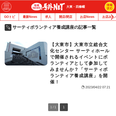
大東・四條畷
GOトピ
最新News
求人
開店/閉店
お店News
お店みち
サーティボランティア養成講座の記事一覧
【大東市】大東市立総合文
化センター サーティホール
で開催されるイベントにボ
ランティアとして参加して
みませんか？「サーティボ
ランティア養成講座」を開
催！
2023/04/22 07:21
1 / 1
1