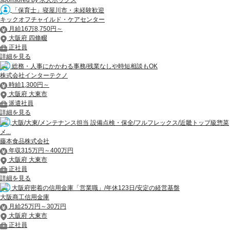
sponsored by 求人ボックス
「保育士」寝屋川市・未経験歓迎
キックオフチャイルド・ケアセンター
月給16万8,750円～
大阪府 四條畷
正社員
詳細を見る
総務・人事にかかわる事務/残業なしや時短相談もOK
株式会社インターテクノ
時給1,300円～
大阪府 大東市
派遣社員
詳細を見る
大阪/大東/メンテナンス担当 設備点検・保全/フルフレックス/近畿トップ級惣菜
メ...
藤本食品株式会社
年収315万円～400万円
大阪府 大東市
正社員
詳細を見る
大阪府密着の信用金庫「営業職」/年休123日/安定の経営基盤
大阪商工信用金庫
月給25万円～30万円
大阪府 大東市
正社員