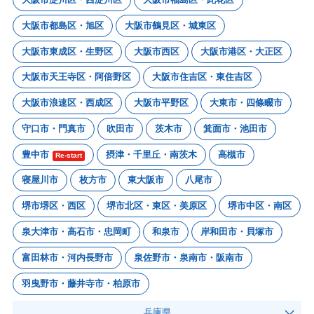
大阪市都島区・旭区
大阪市鶴見区・城東区
大阪市東成区・生野区
大阪市西区
大阪市港区・大正区
大阪市天王寺区・阿倍野区
大阪市住吉区・東住吉区
大阪市浪速区・西成区
大阪市平野区
大東市・四條畷市
守口市・門真市
吹田市
茨木市
箕面市・池田市
豊中市
摂津・千里丘・南茨木
高槻市
Re-start
寝屋川市
枚方市
東大阪市
八尾市
堺市堺区・西区
堺市北区・東区・美原区
堺市中区・南区
泉大津市・高石市・忠岡町
和泉市
岸和田市・貝塚市
富田林市・河内長野市
泉佐野市・泉南市・阪南市
羽曳野市・藤井寺市・柏原市
兵庫県