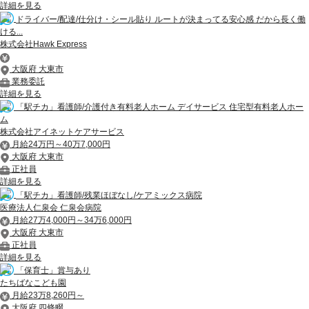
詳細を見る
ドライバー/配達/仕分け・シール貼り ルートが決まってる安心感 だから長く働
ける...
株式会社Hawk Express
大阪府 大東市
業務委託
詳細を見る
「駅チカ」看護師/介護付き有料老人ホーム デイサービス 住宅型有料老人ホー
ム
株式会社アイネットケアサービス
月給24万円～40万7,000円
大阪府 大東市
正社員
詳細を見る
「駅チカ」看護師/残業ほぼなし/ケアミックス病院
医療法人仁泉会 仁泉会病院
月給27万4,000円～34万6,000円
大阪府 大東市
正社員
詳細を見る
「保育士」賞与あり
たちばなこども園
月給23万8,260円～
大阪府 四條畷