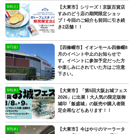
【大東市】シリーズ！京阪百貨店
8/8(土)
すみのどう店の期間限定ショッ
プ！今回のご紹介も前回に引き続
き2店舗！！
【四條畷市】イオンモール四條畷8
8/7(金)
月のイベント中止のお知らせで
す。イベントに参加予定だった方
や楽しみにされていた方はご注意
下さい。
【大東市】「第5回大阪お城フェス
8/6(木)
2026」に出展！大人気の限定版御
城印「飯盛城」の販売や購入者限
定企画などもあります！！
【大東市】今はやりのマーラータ
8/5(水)