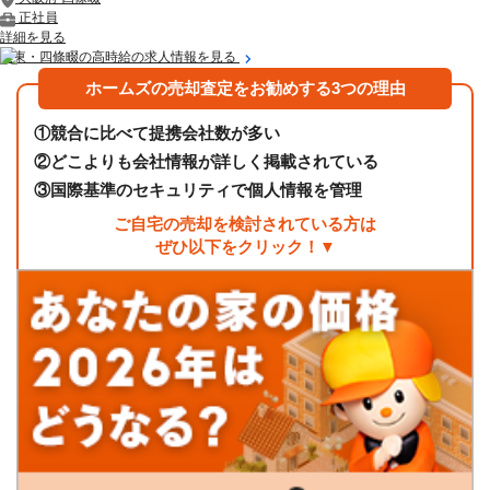
正社員
詳細を見る
大東・四條畷の高時給の求人情報を見る
ホームズの売却査定をお勧めする3つの理由
①
競合に比べて提携会社数が多い
②
どこよりも会社情報が詳しく掲載されている
③
国際基準のセキュリティで個人情報を管理
ご自宅の売却を検討されている方は
ぜひ以下をクリック！▼