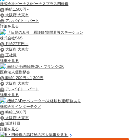
株式会社ビーナス/ビーナスプラス四條畷
時給1,500円～
大阪府 大東市
アルバイト・パート
詳細を見る
「日勤のみ可」看護師/訪問看護ステーション
株式会社S&S
月給27万円～
大阪府 大東市
正社員
詳細を見る
歯科助手/未経験OK・ブランクOK
医療法人優樹馨会
時給1,200円～1,300円
大阪府 大東市
アルバイト・パート
詳細を見る
機械CADオペレーター/未経験歓迎/研修あり
株式会社インターテクノ
時給1,500円
大阪府 大東市
派遣社員
詳細を見る
大東・四條畷の高時給の求人情報を見る