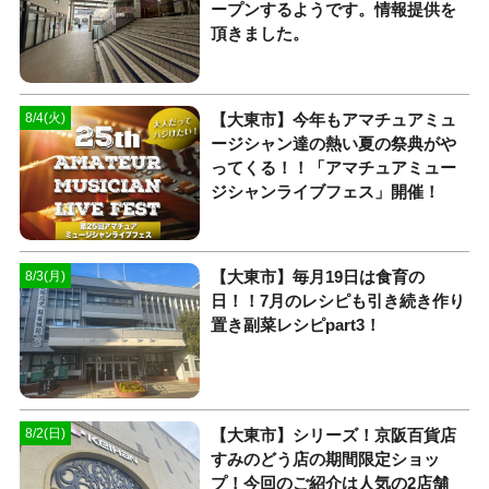
ープンするようです。情報提供を
頂きました。
【大東市】今年もアマチュアミュ
8/4(火)
ージシャン達の熱い夏の祭典がや
ってくる！！「アマチュアミュー
ジシャンライブフェス」開催！
【大東市】毎月19日は食育の
8/3(月)
日！！7月のレシピも引き続き作り
置き副菜レシピpart3！
【大東市】シリーズ！京阪百貨店
8/2(日)
すみのどう店の期間限定ショッ
プ！今回のご紹介は人気の2店舗