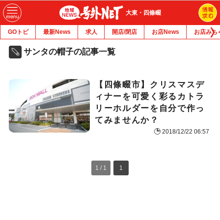
大東・四條畷
GOトピ
最新News
求人
開店/閉店
お店News
お店みち
サンタの帽子の記事一覧
【四條畷市】クリスマスデ
ィナーを可愛く彩るカトラ
リーホルダーを自分で作っ
てみませんか？
2018/12/22 06:57
1 / 1
1