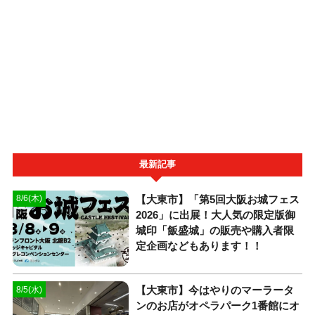
最新記事
【大東市】「第5回大阪お城フェス
8/6(木)
2026」に出展！大人気の限定版御
城印「飯盛城」の販売や購入者限
定企画などもあります！！
【大東市】今はやりのマーラータ
8/5(水)
ンのお店がオペラパーク1番館にオ