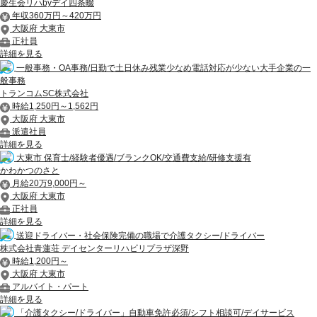
慶生会リハbyデイ四条畷
年収360万円～420万円
大阪府 大東市
正社員
詳細を見る
一般事務・OA事務/日勤で土日休み残業少なめ電話対応が少ない大手企業の一
般事務
トランコムSC株式会社
時給1,250円～1,562円
大阪府 大東市
派遣社員
詳細を見る
大東市 保育士/経験者優遇/ブランクOK/交通費支給/研修支援有
かわかつのさと
月給20万9,000円～
大阪府 大東市
正社員
詳細を見る
送迎ドライバー・社会保険完備の職場で介護タクシー/ドライバー
株式会社青蓮荘 デイセンターリハビリプラザ深野
時給1,200円～
大阪府 大東市
アルバイト・パート
詳細を見る
「介護タクシー/ドライバー」自動車免許必須/シフト相談可/デイサービス