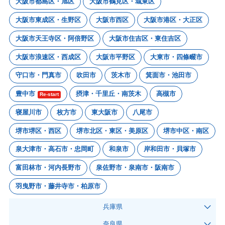
大阪市都島区・旭区
大阪市鶴見区・城東区
大阪市東成区・生野区
大阪市西区
大阪市港区・大正区
大阪市天王寺区・阿倍野区
大阪市住吉区・東住吉区
大阪市浪速区・西成区
大阪市平野区
大東市・四條畷市
守口市・門真市
吹田市
茨木市
箕面市・池田市
豊中市
摂津・千里丘・南茨木
高槻市
Re-start
寝屋川市
枚方市
東大阪市
八尾市
堺市堺区・西区
堺市北区・東区・美原区
堺市中区・南区
泉大津市・高石市・忠岡町
和泉市
岸和田市・貝塚市
富田林市・河内長野市
泉佐野市・泉南市・阪南市
羽曳野市・藤井寺市・柏原市
兵庫県
奈良県