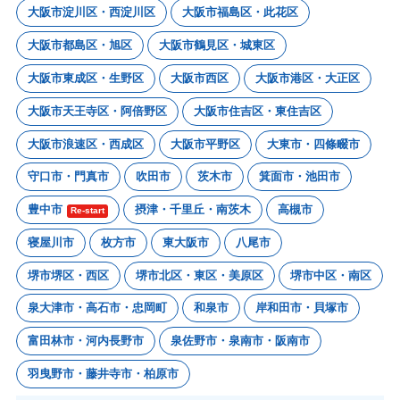
大阪市淀川区・西淀川区
大阪市福島区・此花区
大阪市都島区・旭区
大阪市鶴見区・城東区
大阪市東成区・生野区
大阪市西区
大阪市港区・大正区
大阪市天王寺区・阿倍野区
大阪市住吉区・東住吉区
大阪市浪速区・西成区
大阪市平野区
大東市・四條畷市
守口市・門真市
吹田市
茨木市
箕面市・池田市
豊中市
摂津・千里丘・南茨木
高槻市
Re-start
寝屋川市
枚方市
東大阪市
八尾市
堺市堺区・西区
堺市北区・東区・美原区
堺市中区・南区
泉大津市・高石市・忠岡町
和泉市
岸和田市・貝塚市
富田林市・河内長野市
泉佐野市・泉南市・阪南市
羽曳野市・藤井寺市・柏原市