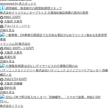
sponsored by 求人ボックス
調理補助・無資格可の調理師/調理スタッフ
株式会社ナリコマエンタープライズ 介護福祉施設南郷の里内の厨房
時給1,220円
大阪府 大東市
アルバイト・パート
詳細を見る
一般事務・OA事務/日勤固定で土日休み電話少なめでコツコツ進める生産管理
事務
トランコムSC株式会社
時給1,300円～1,625円
大阪府 大東市
派遣社員
詳細を見る
介護職員/残業ほぼなし/デイサービスの介護職/日勤のみ
パナソニックエイジフリー 株式会社/パナソニック エイジフリーケアセンター 四條
畷忍ヶ丘
月給21万4,810円
大阪府 四條畷
契約社員
詳細を見る
日払いOKで即日収入/モニター/「四條畷市」「スマホで副業」時給1,500
円〜/...
株式会社トライエ