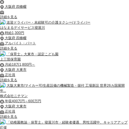
大阪府 四條畷
詳細を見る
送迎ドライバー・未経験可の介護タクシー/ドライバー
はなまるデイサービス寝屋川
時給1,300円
大阪府 四條畷
アルバイト・パート
詳細を見る
「保育士」大東市・認定こども園
上三箇保育園
月給18万1,800円～
大阪府 大東市
正社員
詳細を見る
大阪大東市/マイカー可/生産設備の機械製造・据付 工場新設 世界26カ国展開
年...
株式会社ニチマン
年収400万円～600万円
大阪府 大東市
正社員
詳細を見る
「幼稚園教諭・保育士」寝屋川市・経験者優遇、男性活躍中、キャリアアップ
応援