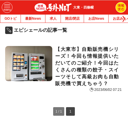
大東・四條畷
GOトピ
最新News
求人
開店/閉店
お店News
お店みち
エピシェールの記事一覧
【大東市】自動販売機シリ
ーズ！今回も情報提供いた
だいてのご紹介！今回はた
くさんの種類の餃子・スイ
ーツそして高級お肉も自動
販売機で買えちゃう？
2023/06/02 07:21
1 / 1
1