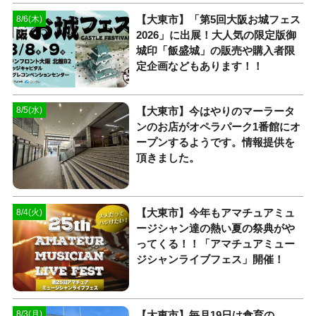
【大東市】「第5回大阪お城フェス
8/6(木)
2026」に出展！大人気の限定版御
城印「飯盛城」の販売や購入者限
定企画などもあります！！
【大東市】今はやりのマーラータ
8/5(水)
ンのお店がオペラパーク1番館にオ
ープンするようです。情報提供を
頂きました。
【大東市】今年もアマチュアミュ
8/4(火)
ージシャン達の熱い夏の祭典がや
ってくる！！「アマチュアミュー
ジシャンライブフェス」開催！
【大東市】毎月19日は食育の
8/3(月)