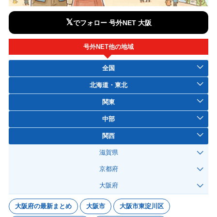
𝕏
でフォロー 号外NET 大阪
号外NET他の地域
全国
北海道・東北
関東
中部
関西
滋賀県
京都府
大阪府
大阪府の最新まとめ
大阪市
大阪市東淀川区