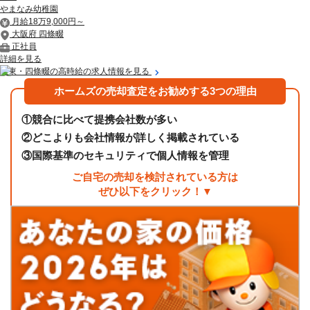
やまなみ幼稚園
月給18万9,000円～
大阪府 四條畷
正社員
詳細を見る
大東・四條畷の高時給の求人情報を見る
ホームズの売却査定をお勧めする3つの理由
①
競合に比べて提携会社数が多い
②
どこよりも会社情報が詳しく掲載されている
③
国際基準のセキュリティで個人情報を管理
ご自宅の売却を検討されている方は
ぜひ以下をクリック！▼