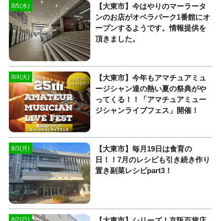
【大東市】今はやりのマーラータ
8/5(水)
ンのお店がオペラパーク1番館にオ
ープンするようです。情報提供を
頂きました。
【大東市】今年もアマチュアミュ
8/4(火)
ージシャン達の熱い夏の祭典がや
ってくる！！「アマチュアミュー
ジシャンライブフェス」開催！
【大東市】毎月19日は食育の
8/3(月)
日！！7月のレシピも引き続き作り
置き副菜レシピpart3！
【大東市】シリーズ！京阪百貨店
8/2(日)