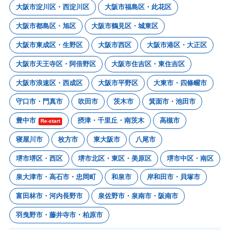
大阪市淀川区・西淀川区
大阪市福島区・此花区
大阪市都島区・旭区
大阪市鶴見区・城東区
大阪市東成区・生野区
大阪市西区
大阪市港区・大正区
大阪市天王寺区・阿倍野区
大阪市住吉区・東住吉区
大阪市浪速区・西成区
大阪市平野区
大東市・四條畷市
守口市・門真市
吹田市
茨木市
箕面市・池田市
豊中市
摂津・千里丘・南茨木
高槻市
Re-start
寝屋川市
枚方市
東大阪市
八尾市
堺市堺区・西区
堺市北区・東区・美原区
堺市中区・南区
泉大津市・高石市・忠岡町
和泉市
岸和田市・貝塚市
富田林市・河内長野市
泉佐野市・泉南市・阪南市
羽曳野市・藤井寺市・柏原市