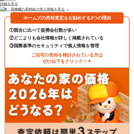
詳細を見る
大東・四條畷の高時給の求人情報を見る
ホームズの売却査定をお勧めする3つの理由
①
競合に比べて提携会社数が多い
②
どこよりも会社情報が詳しく掲載されている
③
国際基準のセキュリティで個人情報を管理
ご自宅の売却を検討されている方は
ぜひ以下をクリック！▼