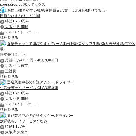
sponsored by 求人ボックス
保育士/働きやすい職場/交通費支給/賞与支給/社保ありで安心
田原台ひまわりこども園
時給1,200円～
大阪府 四條畷
アルバイト・パート
詳細を見る
直感チェックで遊びやすく!/ゲーム動作検証スタッフ/月収35万円が可能/年間休
暇...
株式会社C-Link
月給30万4,000円～48万9,000円
大阪府 大東市
正社員
詳細を見る
送迎業務中心の介護タクシー/ドライバー
生活介護デイサービス CLAN寝屋川
時給1,240円～
大阪府 四條畷
アルバイト・パート
詳細を見る
送迎業務中心の介護タクシー/ドライバー
放課後等デイサービスななみ
時給1,177円
大阪府 大東市