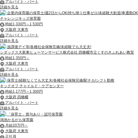
アルバイト・パート
詳細を見る
企業内保育園の保育士/週2日からOK/持ち帰り仕事ゼロ/未経験大歓迎/車通勤OK
チャレンジキッズ保育園
時給1,330円～1,530円
大阪府 大東市
アルバイト・パート
詳細を見る
放課後デイ等/各種社会保険完備/未経験でも大丈夫!
シダックス大新東ヒューマンサービス株式会社 四條畷市立くすのきふれあい教室
時給1,350円～
大阪府 大東市
アルバイト・パート
詳細を見る
保育士/経験なくても大丈夫/各種社会保険完備/駅チカ/シフト勤務
キックオフ チャイルド・ケアセンター
時給1,177円～1,300円
大阪府 四條畷
アルバイト・パート
詳細を見る
「保育士」賞与あり・認可保育園
鴻池かるがも保育園
月給20万円～
大阪府 大東市
正社員