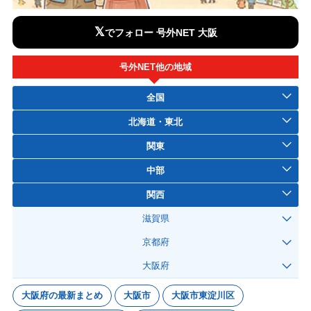
𝕏
でフォロー 号外NET 大阪
号外NET他の地域
全国
北海道・東北
関東
中部
関西
滋賀県
京都府
大阪府
大阪府の最新まとめ
大阪市
大阪市東淀川区