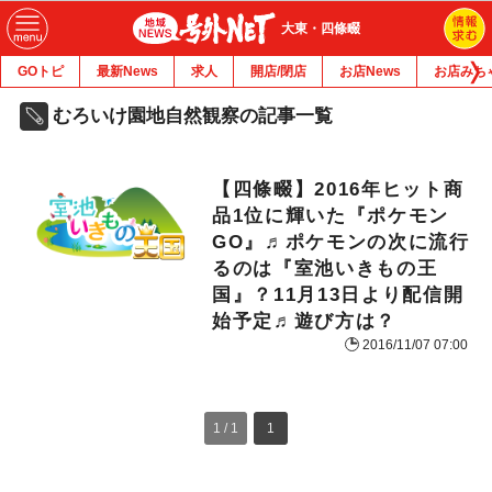
大東・四條畷
GOトピ
最新News
求人
開店/閉店
お店News
お店みち
むろいけ園地自然観察の記事一覧
【四條畷】2016年ヒット商
品1位に輝いた『ポケモン
GO』♬ポケモンの次に流行
るのは『室池いきもの王
国』？11月13日より配信開
始予定♬遊び方は？
2016/11/07 07:00
1 / 1
1