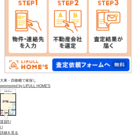
大東・四條畷で家探し
sponsored by LIFULL HOME'S
賃貸
[
]
/
/
/
詳細を見る