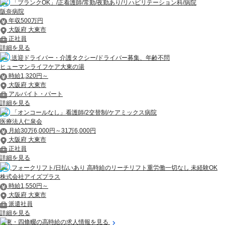
「ブランクOK」/正看護師/常勤/夜勤あり/リハビリテーション科/病院
阪奈病院
年収500万円
大阪府 大東市
正社員
詳細を見る
送迎ドライバー・介護タクシー/ドライバー募集、年齢不問
ヒューマンライフケア大東の湯
時給1,320円～
大阪府 大東市
アルバイト・パート
詳細を見る
「オンコールなし」看護師/2交替制/ケアミックス病院
医療法人仁泉会
月給30万6,000円～31万6,000円
大阪府 大東市
正社員
詳細を見る
フォークリフト/日払いあり 高時給のリーチリフト重労働一切なし 未経験OK
株式会社アイズプラス
時給1,550円～
大阪府 大東市
派遣社員
詳細を見る
大東・四條畷の高時給の求人情報を見る