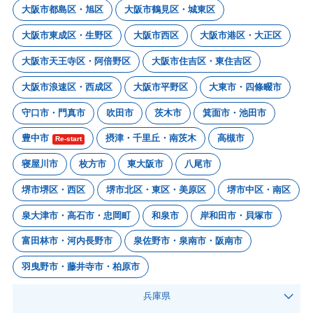
大阪市都島区・旭区
大阪市鶴見区・城東区
大阪市東成区・生野区
大阪市西区
大阪市港区・大正区
大阪市天王寺区・阿倍野区
大阪市住吉区・東住吉区
大阪市浪速区・西成区
大阪市平野区
大東市・四條畷市
守口市・門真市
吹田市
茨木市
箕面市・池田市
豊中市
摂津・千里丘・南茨木
高槻市
Re-start
寝屋川市
枚方市
東大阪市
八尾市
堺市堺区・西区
堺市北区・東区・美原区
堺市中区・南区
泉大津市・高石市・忠岡町
和泉市
岸和田市・貝塚市
富田林市・河内長野市
泉佐野市・泉南市・阪南市
羽曳野市・藤井寺市・柏原市
兵庫県