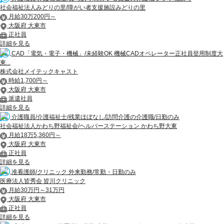
社会福祉法人みどりの里/障がい者支援施設みどりの里
月給30万200円～
大阪府 大東市
正社員
詳細を見る
CAD「電気・電子・機械」/未経験OK 機械CADオペレーター正社員登用制度大
東...
株式会社メイテックキャスト
時給1,700円～
大阪府 大東市
派遣社員
詳細を見る
介護職員/介護福祉士/残業ほぼなし/訪問介護の介護職/日勤のみ
社会福祉法人かわち野福祉会/ヘルパーステーション かわち野大東
月給18万5,360円～
大阪府 大東市
正社員
詳細を見る
准看護師/クリニック 外来勤務/常勤・日勤のみ
医療法人皆秀会 皆川クリニック
月給30万円～31万円
大阪府 大東市
正社員
詳細を見る