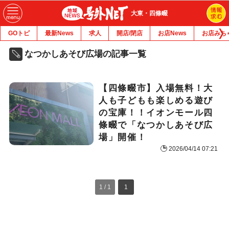
大東・四條畷
GOトピ
最新News
求人
開店/閉店
お店News
お店みち
なつかしあそび広場の記事一覧
【四條畷市】入場無料！大
人も子どもも楽しめる遊び
の宝庫！！イオンモール四
條畷で「なつかしあそび広
場」開催！
2026/04/14 07:21
1 / 1
1