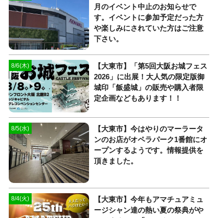
月のイベント中止のお知らせで
す。イベントに参加予定だった方
や楽しみにされていた方はご注意
下さい。
【大東市】「第5回大阪お城フェス
8/6(木)
2026」に出展！大人気の限定版御
城印「飯盛城」の販売や購入者限
定企画などもあります！！
【大東市】今はやりのマーラータ
8/5(水)
ンのお店がオペラパーク1番館にオ
ープンするようです。情報提供を
頂きました。
【大東市】今年もアマチュアミュ
8/4(火)
ージシャン達の熱い夏の祭典がや