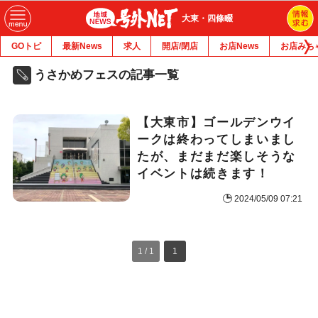
大東・四條畷
GOトピ
最新News
求人
開店/閉店
お店News
お店みち
うさかめフェスの記事一覧
【大東市】ゴールデンウイ
ークは終わってしまいまし
たが、まだまだ楽しそうな
イベントは続きます！
2024/05/09 07:21
1 / 1
1