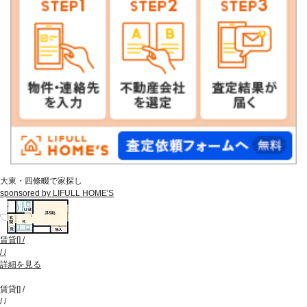
大東・四條畷で家探し
sponsored by LIFULL HOME'S
賃貸
[
]
/
/
/
詳細を見る
賃貸
[
]
/
/
/