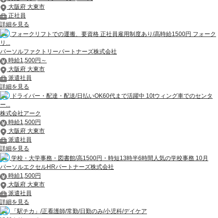
大阪府 大東市
正社員
詳細を見る
フォークリフトでの運搬、要資格 正社員雇用制度あり/高時給1500円 フォーク
リ...
パーソルファクトリーパートナーズ株式会社
時給1,500円～
大阪府 大東市
派遣社員
詳細を見る
ドライバー・配達・配送/日払いOK60代まで活躍中 10tウィング車でのセンタ
ー...
株式会社アーク
時給1,500円
大阪府 大東市
派遣社員
詳細を見る
学校・大学事務・図書館/高1500円・時短13時半6時間人気の学校事務 10月
パーソルエクセルHRパートナーズ株式会社
時給1,500円
大阪府 大東市
派遣社員
詳細を見る
「駅チカ」/正看護師/常勤/日勤のみ/小児科/デイケア