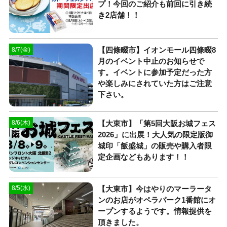
プ！今回のご紹介も前回に引き続
き2店舗！！
【四條畷市】イオンモール四條畷8
8/7(金)
月のイベント中止のお知らせで
す。イベントに参加予定だった方
や楽しみにされていた方はご注意
下さい。
【大東市】「第5回大阪お城フェス
8/6(木)
2026」に出展！大人気の限定版御
城印「飯盛城」の販売や購入者限
定企画などもあります！！
【大東市】今はやりのマーラータ
8/5(水)
ンのお店がオペラパーク1番館にオ
ープンするようです。情報提供を
頂きました。