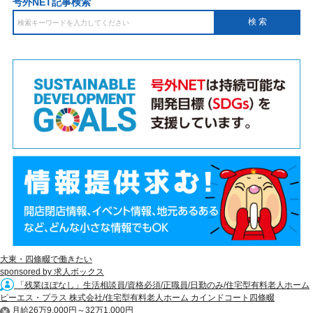
号外NET記事検索
大東・四條畷で働きたい
sponsored by 求人ボックス
「残業ほぼなし」生活相談員/資格必須/正職員/日勤のみ/住宅型有料老人ホーム
ピーエス・プラス 株式会社/住宅型有料老人ホーム カインドコート四條畷
月給26万9,000円～32万1,000円