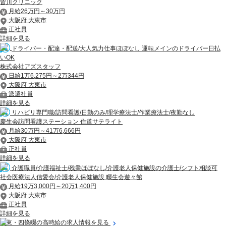
皆川クリニック
月給26万円～30万円
大阪府 大東市
正社員
詳細を見る
ドライバー・配達・配送/大人気力仕事ほぼなし 運転メインのドライバー日払
いOK
株式会社アズスタッフ
日給1万6,275円～2万344円
大阪府 大東市
派遣社員
詳細を見る
リハビリ専門職/訪問看護/日勤のみ/理学療法士/作業療法士/夜勤なし
慶生会訪問看護ステーション 住道サテライト
月給30万円～41万6,666円
大阪府 大東市
正社員
詳細を見る
介護職員/介護福祉士/残業ほぼなし/介護老人保健施設の介護士/シフト相談可
社会医療法人信愛会/介護老人保健施設 畷生会遊々館
月給19万3,000円～20万1,400円
大阪府 大東市
正社員
詳細を見る
大東・四條畷の高時給の求人情報を見る