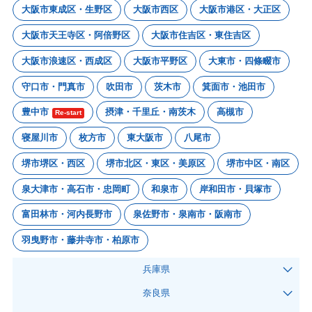
大阪市東成区・生野区
大阪市西区
大阪市港区・大正区
大阪市天王寺区・阿倍野区
大阪市住吉区・東住吉区
大阪市浪速区・西成区
大阪市平野区
大東市・四條畷市
守口市・門真市
吹田市
茨木市
箕面市・池田市
豊中市
摂津・千里丘・南茨木
高槻市
Re-start
寝屋川市
枚方市
東大阪市
八尾市
堺市堺区・西区
堺市北区・東区・美原区
堺市中区・南区
泉大津市・高石市・忠岡町
和泉市
岸和田市・貝塚市
富田林市・河内長野市
泉佐野市・泉南市・阪南市
羽曳野市・藤井寺市・柏原市
兵庫県
奈良県