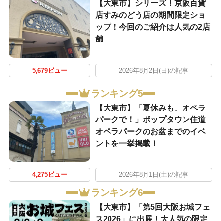
【大東市】シリーズ！京阪百貨
店すみのどう店の期間限定ショ
ップ！今回のご紹介は人気の2店
舗
5,679ビュー
2026年8月2日(日)の記事
ランキング5
【大東市】「夏休みも、オペラ
パークで！」ポップタウン住道
オペラパークのお盆までのイベ
ントを一挙掲載！
4,275ビュー
2026年8月1日(土)の記事
ランキング6
【大東市】「第5回大阪お城フェ
ス2026」に出展！大人気の限定