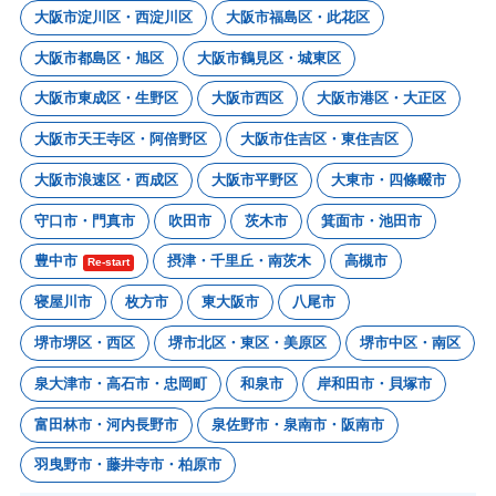
大阪市淀川区・西淀川区
大阪市福島区・此花区
大阪市都島区・旭区
大阪市鶴見区・城東区
大阪市東成区・生野区
大阪市西区
大阪市港区・大正区
大阪市天王寺区・阿倍野区
大阪市住吉区・東住吉区
大阪市浪速区・西成区
大阪市平野区
大東市・四條畷市
守口市・門真市
吹田市
茨木市
箕面市・池田市
豊中市
摂津・千里丘・南茨木
高槻市
Re-start
寝屋川市
枚方市
東大阪市
八尾市
堺市堺区・西区
堺市北区・東区・美原区
堺市中区・南区
泉大津市・高石市・忠岡町
和泉市
岸和田市・貝塚市
富田林市・河内長野市
泉佐野市・泉南市・阪南市
羽曳野市・藤井寺市・柏原市