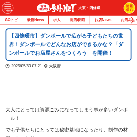
大東・四條畷
GOトピ
最新News
求人
開店/閉店
お店News
お店みち
【四條畷市】ダンボールで広がる子どもたちの世
界！ダンボールでどんなお店ができるかな？「ダ
ンボールでお店屋さんをつくろう」を開催！
2026/05/30 07:21
大阪府
大人にとっては資源ごみになってしまう事が多いダンボ
ール！
でも子供たちにとっては秘密基地になったり、制作の材