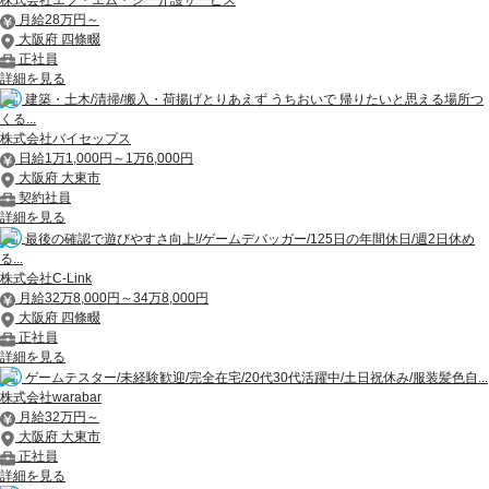
月給28万円～
大阪府 四條畷
正社員
詳細を見る
建築・土木/清掃/搬入・荷揚げとりあえず うちおいで 帰りたいと思える場所つ
くる...
株式会社バイセップス
日給1万1,000円～1万6,000円
大阪府 大東市
契約社員
詳細を見る
最後の確認で遊びやすさ向上!/ゲームデバッガー/125日の年間休日/週2日休め
る...
株式会社C-Link
月給32万8,000円～34万8,000円
大阪府 四條畷
正社員
詳細を見る
ゲームテスター/未経験歓迎/完全在宅/20代30代活躍中/土日祝休み/服装髪色自...
株式会社warabar
月給32万円～
大阪府 大東市
正社員
詳細を見る