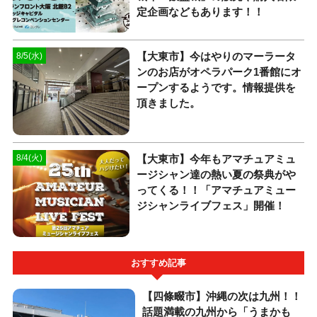
定企画などもあります！！
【大東市】今はやりのマーラータ
8/5(水)
ンのお店がオペラパーク1番館にオ
ープンするようです。情報提供を
頂きました。
【大東市】今年もアマチュアミュ
8/4(火)
ージシャン達の熱い夏の祭典がや
ってくる！！「アマチュアミュー
ジシャンライブフェス」開催！
おすすめ記事
【四條畷市】沖縄の次は九州！！
話題満載の九州から「うまかも