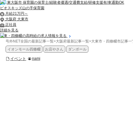
東大阪市 保育園の保育士/経験者優遇/交通費支給/研修支援有/車通勤OK
ビオスキッズ山の手保育園
月給21万円～
大阪府 大東市
正社員
詳細を見る
大東・四條畷の高時給の求人情報を見る
号外NET全国の最新記事一覧
>
大阪府最新記事一覧
>
大東市・四條畷市記事一覧
>
イオンモール四條畷
お店やさん
ダンボール
イベント
nami