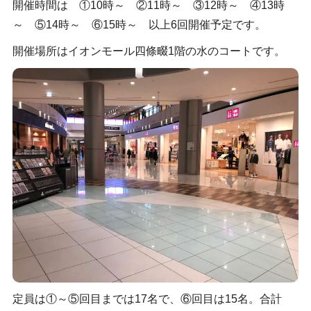
開催時間は ①10時～ ②11時～ ③12時～ ④13時
～ ⑤14時～ ⑥15時～ 以上6回開催予定です。
開催場所はイオンモール四條畷1階の水のコートです。
定員は①～⑤回目までは17名で、⑥回目は15名。合計