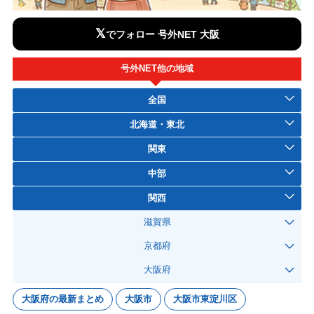
𝕏
でフォロー 号外NET 大阪
号外NET他の地域
全国
北海道・東北
関東
中部
関西
滋賀県
京都府
大阪府
大阪府の最新まとめ
大阪市
大阪市東淀川区