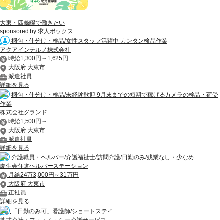
大東・四條畷で働きたい
sponsored by 求人ボックス
梱包・仕分け・検品/女性スタッフ活躍中 カンタン検品作業
アクアインテルノ株式会社
時給1,300円～1,625円
大阪府 大東市
派遣社員
詳細を見る
梱包・仕分け・検品/未経験歓迎 9月末までの短期で稼げるカメラの検品・荷受
作業
株式会社グランド
時給1,500円～
大阪府 大東市
派遣社員
詳細を見る
介護職員・ヘルパー/介護福祉士/訪問介護/日勤のみ/残業なし・少なめ
慶生会住道ヘルパーステーション
月給24万3,000円～31万円
大阪府 大東市
正社員
詳細を見る
「日勤のみ可」看護師/ショートステイ
株式会社エフ・エム・シー介護サービス