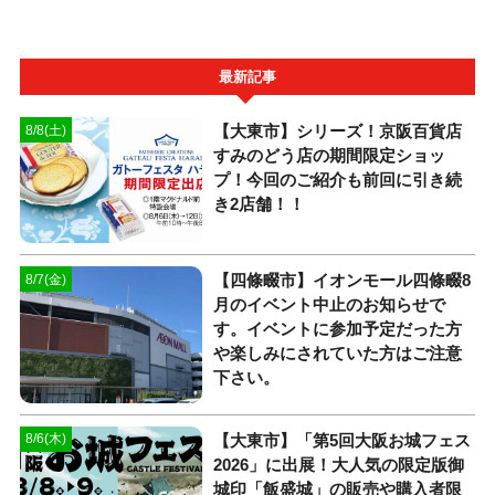
最新記事
【大東市】シリーズ！京阪百貨店
8/8(土)
すみのどう店の期間限定ショッ
プ！今回のご紹介も前回に引き続
き2店舗！！
【四條畷市】イオンモール四條畷8
8/7(金)
月のイベント中止のお知らせで
す。イベントに参加予定だった方
や楽しみにされていた方はご注意
下さい。
【大東市】「第5回大阪お城フェス
8/6(木)
2026」に出展！大人気の限定版御
城印「飯盛城」の販売や購入者限