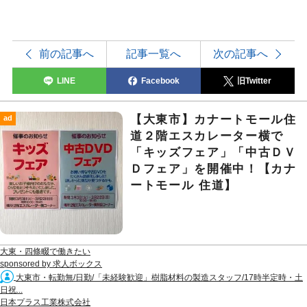
前の記事へ
記事一覧へ
次の記事へ
LINE
Facebook
旧Twitter
【大東市】カナートモール住
ad
道２階エスカレーター横で
「キッズフェア」「中古ＤＶ
Ｄフェア」を開催中！【カナ
ートモール 住道】
大東・四條畷で働きたい
sponsored by 求人ボックス
大東市・転勤無/日勤/「未経験歓迎」樹脂材料の製造スタッフ/17時半定時・土
日祝...
日本プラス工業株式会社