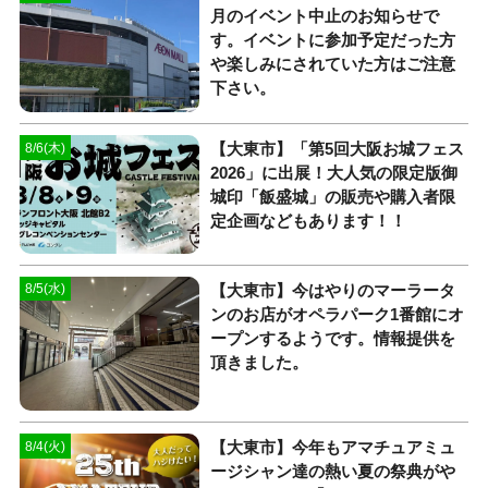
月のイベント中止のお知らせで
す。イベントに参加予定だった方
や楽しみにされていた方はご注意
下さい。
【大東市】「第5回大阪お城フェス
8/6(木)
2026」に出展！大人気の限定版御
城印「飯盛城」の販売や購入者限
定企画などもあります！！
【大東市】今はやりのマーラータ
8/5(水)
ンのお店がオペラパーク1番館にオ
ープンするようです。情報提供を
頂きました。
【大東市】今年もアマチュアミュ
8/4(火)
ージシャン達の熱い夏の祭典がや