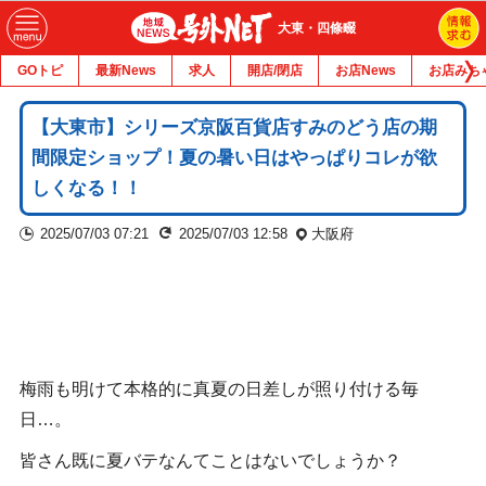
大東・四條畷
GOトピ
最新News
求人
開店/閉店
お店News
お店みち
【大東市】シリーズ京阪百貨店すみのどう店の期
間限定ショップ！夏の暑い日はやっぱりコレが欲
しくなる！！
2025/07/03 07:21
2025/07/03 12:58
大阪府
梅雨も明けて本格的に真夏の日差しが照り付ける毎
日…。
皆さん既に夏バテなんてことはないでしょうか？