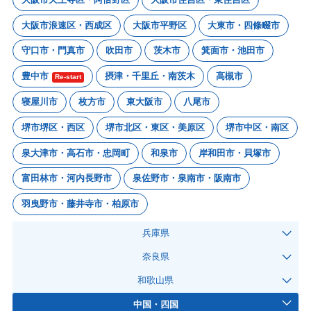
大阪市浪速区・西成区
大阪市平野区
大東市・四條畷市
守口市・門真市
吹田市
茨木市
箕面市・池田市
豊中市
摂津・千里丘・南茨木
高槻市
Re-start
寝屋川市
枚方市
東大阪市
八尾市
堺市堺区・西区
堺市北区・東区・美原区
堺市中区・南区
泉大津市・高石市・忠岡町
和泉市
岸和田市・貝塚市
富田林市・河内長野市
泉佐野市・泉南市・阪南市
羽曳野市・藤井寺市・柏原市
兵庫県
奈良県
和歌山県
中国・四国