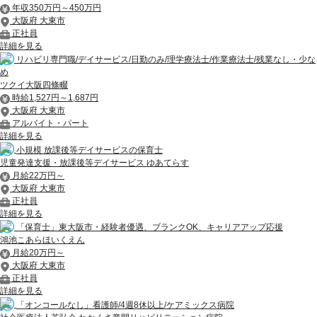
年収350万円～450万円
大阪府 大東市
正社員
詳細を見る
リハビリ専門職/デイサービス/日勤のみ/理学療法士/作業療法士/残業なし・少な
め
ツクイ大阪四條畷
時給1,527円～1,687円
大阪府 大東市
アルバイト・パート
詳細を見る
小規模 放課後等デイサービスの保育士
児童発達支援・放課後等デイサービス ゆあてらす
月給22万円～
大阪府 大東市
正社員
詳細を見る
「保育士」東大阪市・経験者優遇、ブランクOK、キャリアアップ応援
鴻池こあらほいくえん
月給20万円～
大阪府 大東市
正社員
詳細を見る
「オンコールなし」看護師/4週8休以上/ケアミックス病院