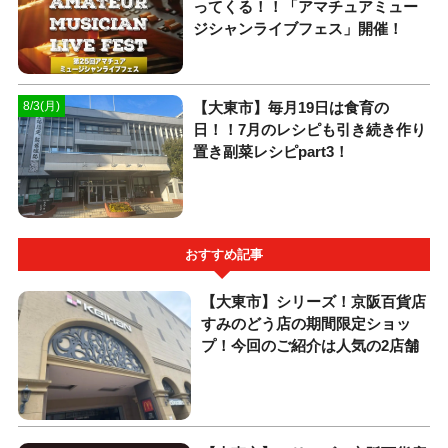
ってくる！！「アマチュアミュー
ジシャンライブフェス」開催！
【大東市】毎月19日は食育の
8/3(月)
日！！7月のレシピも引き続き作り
置き副菜レシピpart3！
おすすめ記事
【大東市】シリーズ！京阪百貨店
すみのどう店の期間限定ショッ
プ！今回のご紹介は人気の2店舗