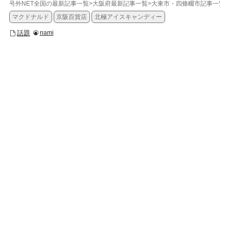
号外NET全国の最新記事一覧
>
大阪府最新記事一覧
>
大東市・四條畷市記事一覧
>
マクドナルド
京阪百貨店
北極アイスキャンディー
話題
nami