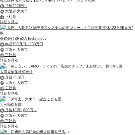
社会医療法人若弘会 わかくさ竜間リハビリテーション病院
月給29万円～
大阪府 大東市
正社員
詳細を見る
大阪・大阪市/太陽光発電システムのモジュール・工法開発 年休123日/働き方/
機...
株式会社BREXA Technology
年収700万円～900万円
大阪府 大東市
正社員
詳細を見る
「毎日安い」LAMU・ディオの「店舗スタッフ」未経験OK」賞与年3回
大黒天物産株式会社
月給26万円
大阪府 大東市
正社員
詳細を見る
「保育士」大東市・認定こども園
上三箇保育園
月給18万1,800円～
大阪府 大東市
正社員
詳細を見る
大東・四條畷の高時給の求人情報を見る