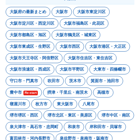
大阪府の最新まとめ
大阪市
大阪市東淀川区
大阪市淀川区・西淀川区
大阪市福島区・此花区
大阪市都島区・旭区
大阪市鶴見区・城東区
大阪市東成区・生野区
大阪市西区
大阪市港区・大正区
大阪市天王寺区・阿倍野区
大阪市住吉区・東住吉区
大阪市浪速区・西成区
大阪市平野区
大東市・四條畷市
守口市・門真市
吹田市
茨木市
箕面市・池田市
豊中市
摂津・千里丘・南茨木
高槻市
Re-start
寝屋川市
枚方市
東大阪市
八尾市
堺市堺区・西区
堺市北区・東区・美原区
堺市中区・南区
泉大津市・高石市・忠岡町
和泉市
岸和田市・貝塚市
富田林市・河内長野市
泉佐野市・泉南市・阪南市