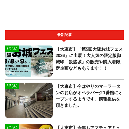
最新記事
【大東市】「第5回大阪お城フェス
8/6(木)
2026」に出展！大人気の限定版御
城印「飯盛城」の販売や購入者限
定企画などもあります！！
【大東市】今はやりのマーラータ
8/5(水)
ンのお店がオペラパーク1番館にオ
ープンするようです。情報提供を
頂きました。
【大東市】今年もアマチュアミュ
8/4(火)