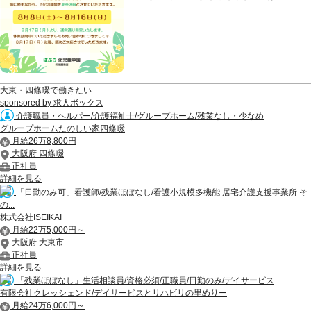
大東・四條畷で働きたい
sponsored by 求人ボックス
介護職員・ヘルパー/介護福祉士/グループホーム/残業なし・少なめ
グループホームたのしい家四條畷
月給26万8,800円
大阪府 四條畷
正社員
詳細を見る
「日勤のみ可」看護師/残業ほぼなし/看護小規模多機能 居宅介護支援事業所 そ
の...
株式会社ISEIKAI
月給22万5,000円～
大阪府 大東市
正社員
詳細を見る
「残業ほぼなし」生活相談員/資格必須/正職員/日勤のみ/デイサービス
有限会社クレッシェンド/デイサービスとリハビリの里めりー
月給24万6,000円～