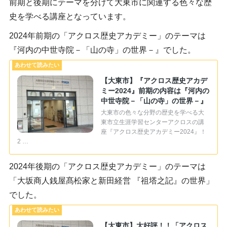
前期と後期にテーマを分けて大東市に関連する色々な歴
史を学べる講座となっています。
2024年前期の「アクロス歴史アカデミー」のテーマは
『河内の中世寺院－「山の寺」の世界－』でした。
【大東市】『アクロス歴史アカデ
ミー2024』前期の内容は『河内の
中世寺院－「山の寺」の世界－』
大東市の色々な分野の歴史を学べる大
東市立生涯学習センターアクロスの講
座『アクロス歴史アカデミー2024』！
2 …
2024年後期の「アクロス歴史アカデミー」のテーマは
「大坂商人銭屋髙松家と新田経営 『祖塔之記』の世界」
でした。
【大東市】大好評！！「アクロス