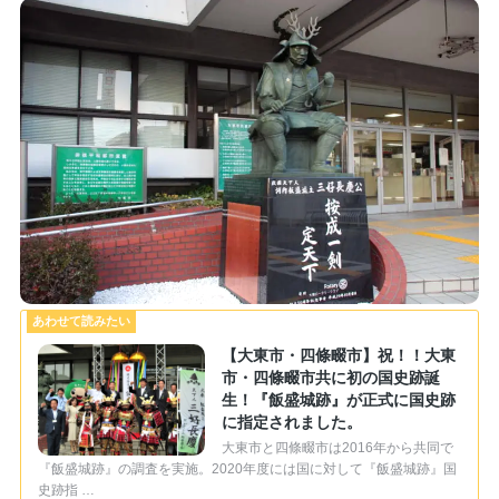
【大東市・四條畷市】祝！！大東
市・四條畷市共に初の国史跡誕
生！『飯盛城跡』が正式に国史跡
に指定されました。
大東市と四條畷市は2016年から共同で
『飯盛城跡』の調査を実施。2020年度には国に対して『飯盛城跡』国
史跡指 …