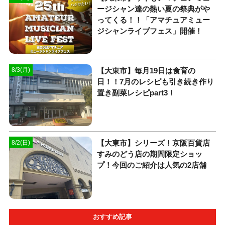
ージシャン達の熱い夏の祭典がや
ってくる！！「アマチュアミュー
ジシャンライブフェス」開催！
【大東市】毎月19日は食育の
8/3(月)
日！！7月のレシピも引き続き作り
置き副菜レシピpart3！
【大東市】シリーズ！京阪百貨店
8/2(日)
すみのどう店の期間限定ショッ
プ！今回のご紹介は人気の2店舗
おすすめ記事