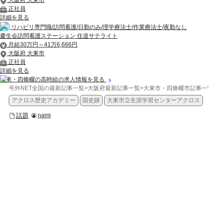
大阪府 大東市
正社員
詳細を見る
リハビリ専門職/訪問看護/日勤のみ/理学療法士/作業療法士/夜勤なし
慶生会訪問看護ステーション 住道サテライト
月給30万円～41万6,666円
大阪府 大東市
正社員
詳細を見る
大東・四條畷の高時給の求人情報を見る
号外NET全国の最新記事一覧
>
大阪府最新記事一覧
>
大東市・四條畷市記事一覧
>
アクロス歴史アカデミー
国史跡
大東市立生涯学習センターアクロス
話題
nami