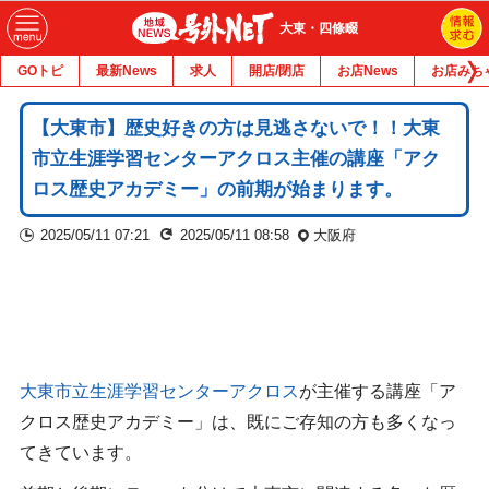
大東・四條畷
GOトピ
最新News
求人
開店/閉店
お店News
お店みち
【大東市】歴史好きの方は見逃さないで！！大東
市立生涯学習センターアクロス主催の講座「アク
ロス歴史アカデミー」の前期が始まります。
2025/05/11 07:21
2025/05/11 08:58
大阪府
大東市立生涯学習センターアクロス
が主催する講座「ア
クロス歴史アカデミー」は、既にご存知の方も多くなっ
てきています。