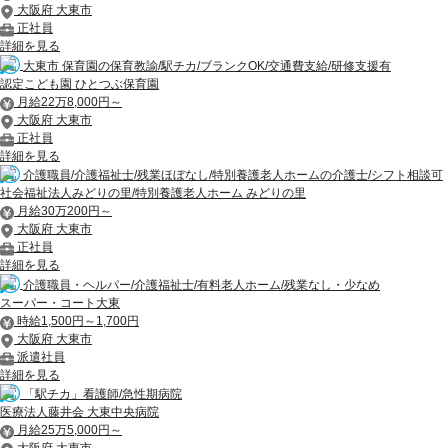
大阪府 大東市
正社員
詳細を見る
大東市 保育園の保育教諭/駅チカ/ブランクOK/交通費支給/研修支援有
認定こども園 ひとつぶ保育園
月給22万8,000円～
大阪府 大東市
正社員
詳細を見る
介護職員/介護福祉士/残業ほぼなし/特別養護老人ホームの介護士/シフト相談可
社会福祉法人みどりの里/特別養護老人ホーム みどりの里
月給30万200円～
大阪府 大東市
正社員
詳細を見る
介護職員・ヘルパー/介護福祉士/有料老人ホーム/残業なし・少なめ
スーパー・コート大東
時給1,500円～1,700円
大阪府 大東市
派遣社員
詳細を見る
「駅チカ」看護師/急性期病院
医療法人藤井会 大東中央病院
月給25万5,000円～