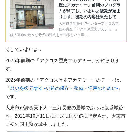
歴史アカデミー」前期のプログラ
ムが終了し、いよいよ後期が始ま
ります。後期の内容は果たして…
大東市立生涯学習センターアクロス主
催の講座「アクロス歴史アカデミー」
は大東市の色々な分野の歴史を学べるという事 …
そしていよいよ…
2025年前期の「アクロス歴史アカデミー」が始まりま
す。
2025年前期の「アクロス歴史アカデミー」のテーマは、
『
歴史を復元する -史跡の保存・整備・活用のために‐
』
です。
大東市が誇る天下人・三好長慶の居城であった飯盛城跡
が、2021年10月11日に正式に国史跡に指定され、大東市
に初の国史跡が誕生しました。