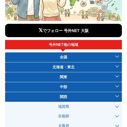
𝕏
でフォロー 号外NET 大阪
号外NET他の地域
全国
北海道・東北
関東
中部
関西
滋賀県
京都府
大阪府