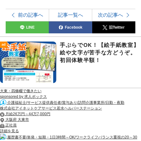
前の記事へ
記事一覧へ
次の記事へ
LINE
Facebook
旧Twitter
手ぶらでOK！【絵手紙教室】
ad
絵や文字が苦手な方どうぞ。
初回体験半額！
大東・四條畷で働きたい
sponsored by 求人ボックス
介護福祉士/サービス提供責任者/賞与あり/訪問介護事業所/日勤・夜勤
株式会社アイネットケアサービス若水ヘルパーステーション
月給26万円～44万7,000円
大阪府 大東市
正社員
詳細を見る
履歴書不要/単発・短期・1日3時間～OK/ワークライフバランス重視の20～30