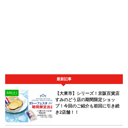
最新記事
【大東市】シリーズ！京阪百貨店
8/8(土)
すみのどう店の期間限定ショッ
プ！今回のご紹介も前回に引き続
き2店舗！！