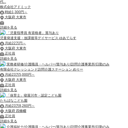
代...
株式会社アドミック
時給1,300円～
大阪府 大東市
詳細を見る
「児童指導員 有資格者」賞与あり
児童発達支援・放課後等デイサービス ゆあてらす
月給22万円～
大阪府 大東市
正社員
詳細を見る
実務者研修/介護職員・ヘルパー/賞与あり/訪問介護事業所/日勤のみ
有限会社クレッシェンド訪問介護ステーション めりー
月給23万5,000円～
大阪府 大東市
正社員
詳細を見る
「保育士」寝屋川市・認定こども園
たちばなこども園
月給23万8,260円～
大阪府 四條畷
正社員
詳細を見る
介護福祉士/介護職員・ヘルパー/賞与あり/訪問介護事業所/日勤のみ