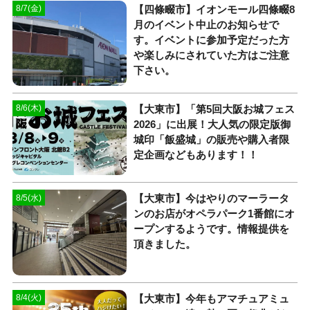
【四條畷市】イオンモール四條畷8
8/7(金)
月のイベント中止のお知らせで
す。イベントに参加予定だった方
や楽しみにされていた方はご注意
下さい。
【大東市】「第5回大阪お城フェス
8/6(木)
2026」に出展！大人気の限定版御
城印「飯盛城」の販売や購入者限
定企画などもあります！！
【大東市】今はやりのマーラータ
8/5(水)
ンのお店がオペラパーク1番館にオ
ープンするようです。情報提供を
頂きました。
【大東市】今年もアマチュアミュ
8/4(火)