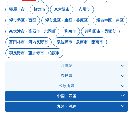
寝屋川市
枚方市
東大阪市
八尾市
堺市堺区・西区
堺市北区・東区・美原区
堺市中区・南区
泉大津市・高石市・忠岡町
和泉市
岸和田市・貝塚市
富田林市・河内長野市
泉佐野市・泉南市・阪南市
羽曳野市・藤井寺市・柏原市
兵庫県
奈良県
和歌山県
中国・四国
九州・沖縄