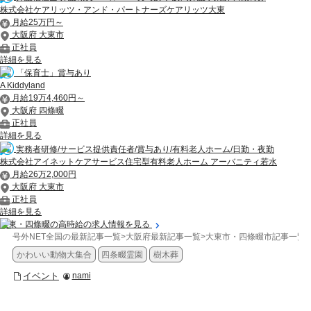
株式会社ケアリッツ・アンド・パートナーズケアリッツ大東
月給25万円～
大阪府 大東市
正社員
詳細を見る
「保育士」賞与あり
A Kiddyland
月給19万4,460円～
大阪府 四條畷
正社員
詳細を見る
実務者研修/サービス提供責任者/賞与あり/有料老人ホーム/日勤・夜勤
株式会社アイネットケアサービス住宅型有料老人ホーム アーバニティ若水
月給26万2,000円
大阪府 大東市
正社員
詳細を見る
大東・四條畷の高時給の求人情報を見る
号外NET全国の最新記事一覧
>
大阪府最新記事一覧
>
大東市・四條畷市記事一覧
>
かわいい動物大集合
四条畷霊園
樹木葬
イベント
nami