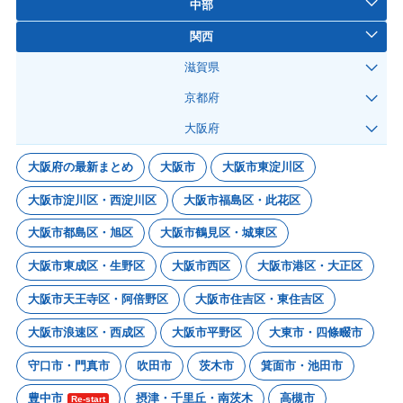
中部
関西
滋賀県
京都府
大阪府
大阪府の最新まとめ
大阪市
大阪市東淀川区
大阪市淀川区・西淀川区
大阪市福島区・此花区
大阪市都島区・旭区
大阪市鶴見区・城東区
大阪市東成区・生野区
大阪市西区
大阪市港区・大正区
大阪市天王寺区・阿倍野区
大阪市住吉区・東住吉区
大阪市浪速区・西成区
大阪市平野区
大東市・四條畷市
守口市・門真市
吹田市
茨木市
箕面市・池田市
豊中市
摂津・千里丘・南茨木
高槻市
Re-start