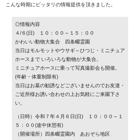
こんな時期にピッタリの情報提供を頂きました。
◎情報内容
４/６(日) １０：００～１５：００
かわいい動物大集合 四条畷霊園
当日はモルモットやウサギ～ひつじ・ミニチュア
ホースまで いろいろな動物が大集合。
ミニチュアホースに乗って写真撮影会も開催。
(年齢・体重制限有)
当日はお墓の勧誘などございませんのでお友達・
ご近所様お誘い合わせの上お気軽にご来園下さ
い。
（日時）令和７年４月６日(日) １０：００～１
５：００(途中休憩有)
（開催場所）四条畷霊園内 あおぞら地区