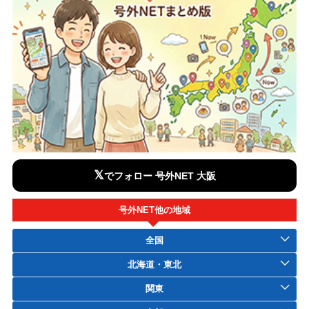
𝕏
でフォロー 号外NET 大阪
号外NET他の地域
全国
北海道・東北
関東