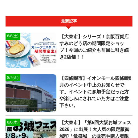
最新記事
【大東市】シリーズ！京阪百貨店
8/8(土)
すみのどう店の期間限定ショッ
プ！今回のご紹介も前回に引き続
き2店舗！！
【四條畷市】イオンモール四條畷8
8/7(金)
月のイベント中止のお知らせで
す。イベントに参加予定だった方
や楽しみにされていた方はご注意
下さい。
【大東市】「第5回大阪お城フェス
8/6(木)
2026」に出展！大人気の限定版御
城印「飯盛城」の販売や購入者限