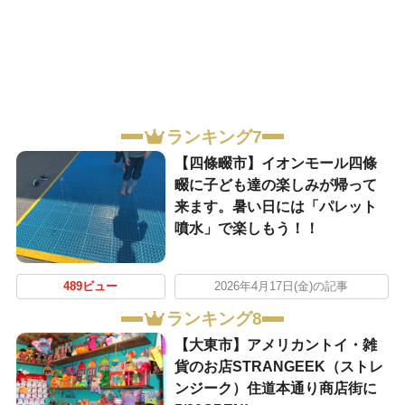
ランキング7
【四條畷市】イオンモール四條
畷に子ども達の楽しみが帰って
来ます。暑い日には「パレット
噴水」で楽しもう！！
489ビュー
2026年4月17日(金)の記事
ランキング8
【大東市】アメリカントイ・雑
貨のお店STRANGEEK（ストレ
ンジーク）住道本通り商店街に