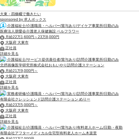
大東・四條畷で働きたい
sponsored by 求人ボックス
介護福祉士/介護職員・ヘルパー/賞与あり/デイケア事業所/日勤のみ
医療法人朋愛会介護老人保健施設 ベルフラワー
月給22万1,600円～23万8,000円
大阪府 大東市
正社員
詳細を見る
介護福祉士/サービス提供責任者/賞与あり/訪問介護事業所/日勤のみ
北摂画像医学研究所株式会社おもいやり訪問介護ステーション
月給21万9,000円～
大阪府 大東市
正社員
詳細を見る
実務者研修/介護職員・ヘルパー/賞与あり/訪問介護事業所/日勤のみ
有限会社クレッシェンド訪問介護ステーション めりー
月給23万5,000円～
大阪府 大東市
正社員
詳細を見る
介護福祉士/介護職員・ヘルパー/賞与あり/有料老人ホーム/日勤・夜勤
有限会社アフターメディカル住宅型有料老人ホーム木楽里
月給22万7,000円