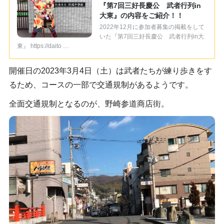
『第7回三好長慶公 武者行列in
大東』の内容をご紹介！！
2022年12月に参加者募集の掲載をして
いた『第7回三好長慶公 武者行列in大
東』 https://daito …
開催日の2023年3月4日（土）は武者たちが練り歩きをす
るため、コースの一部で交通規制があるようです。
全面交通規制となるのが、野崎参道商店街。