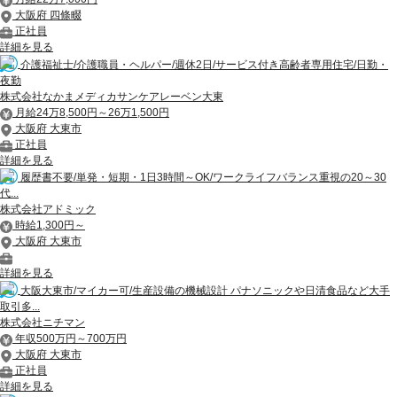
大阪府 四條畷
正社員
詳細を見る
介護福祉士/介護職員・ヘルパー/週休2日/サービス付き高齢者専用住宅/日勤・
夜勤
株式会社なかまメディカサンケアレーベン大東
月給24万8,500円～26万1,500円
大阪府 大東市
正社員
詳細を見る
履歴書不要/単発・短期・1日3時間～OK/ワークライフバランス重視の20～30
代...
株式会社アドミック
時給1,300円～
大阪府 大東市
詳細を見る
大阪大東市/マイカー可/生産設備の機械設計 パナソニックや日清食品など大手
取引多...
株式会社ニチマン
年収500万円～700万円
大阪府 大東市
正社員
詳細を見る