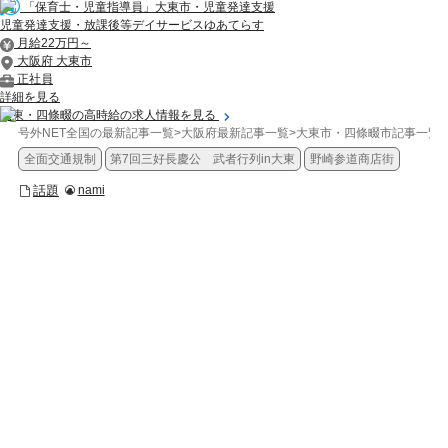
「保育士・児童指導員」大東市・児童発達支援
児童発達支援・放課後等デイサービスゆあてらす
月給22万円～
大阪府 大東市
正社員
詳細を見る
大東・四條畷の高時給の求人情報を見る
号外NET全国の最新記事一覧
>
大阪府最新記事一覧
>
大東市・四條畷市記事一覧
>
全面交通規制
第7回三好長慶公 武者行列in大東
野崎参道商店街
話題
nami