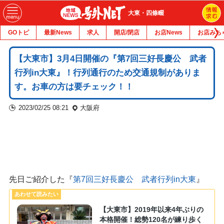
大東・四條畷
GOトピ
最新News
求人
開店/閉店
お店News
お店みち
【大東市】3月4日開催の『第7回三好長慶公 武者
行列in大東』！行列通行のため交通規制がありま
す。お車の方は要チェック！！
2023/02/25 08:21
大阪府
先日ご紹介した『
第7回三好長慶公 武者行列in大東
』
【大東市】2019年以来4年ぶりの
本格開催！総勢120名が練り歩く