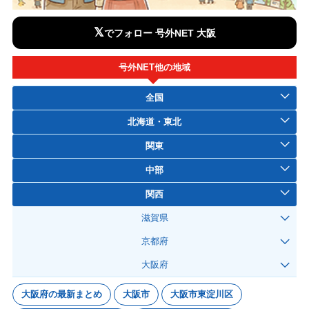
𝕏
でフォロー 号外NET 大阪
号外NET他の地域
全国
北海道・東北
関東
中部
関西
滋賀県
京都府
大阪府
大阪府の最新まとめ
大阪市
大阪市東淀川区