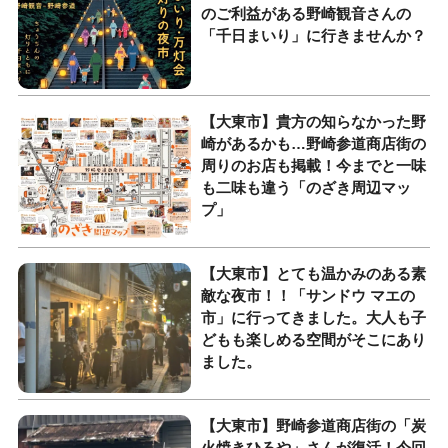
のご利益がある野崎観音さんの
「千日まいり」に行きませんか？
【大東市】貴方の知らなかった野
崎があるかも…野崎参道商店街の
周りのお店も掲載！今までと一味
も二味も違う「のざき周辺マッ
プ」
【大東市】とても温かみのある素
敵な夜市！！「サンドウ マエの
市」に行ってきました。大人も子
どもも楽しめる空間がそこにあり
ました。
【大東市】野崎参道商店街の「炭
火焼きひろや」さんが復活！今回