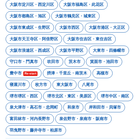
大阪市淀川区・西淀川区
大阪市福島区・此花区
大阪市都島区・旭区
大阪市鶴見区・城東区
大阪市東成区・生野区
大阪市西区
大阪市港区・大正区
大阪市天王寺区・阿倍野区
大阪市住吉区・東住吉区
大阪市浪速区・西成区
大阪市平野区
大東市・四條畷市
守口市・門真市
吹田市
茨木市
箕面市・池田市
豊中市
摂津・千里丘・南茨木
高槻市
Re-start
寝屋川市
枚方市
東大阪市
八尾市
堺市堺区・西区
堺市北区・東区・美原区
堺市中区・南区
泉大津市・高石市・忠岡町
和泉市
岸和田市・貝塚市
富田林市・河内長野市
泉佐野市・泉南市・阪南市
羽曳野市・藤井寺市・柏原市