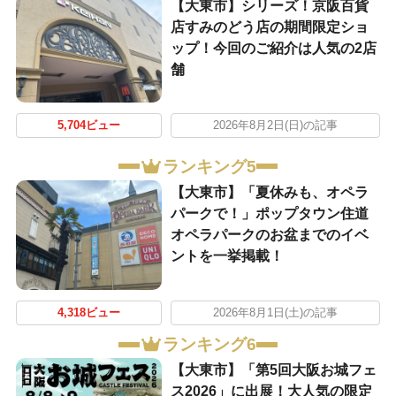
【大東市】シリーズ！京阪百貨
店すみのどう店の期間限定ショ
ップ！今回のご紹介は人気の2店
舗
5,704ビュー
2026年8月2日(日)の記事
ランキング5
【大東市】「夏休みも、オペラ
パークで！」ポップタウン住道
オペラパークのお盆までのイベ
ントを一挙掲載！
4,318ビュー
2026年8月1日(土)の記事
ランキング6
【大東市】「第5回大阪お城フェ
ス2026」に出展！大人気の限定