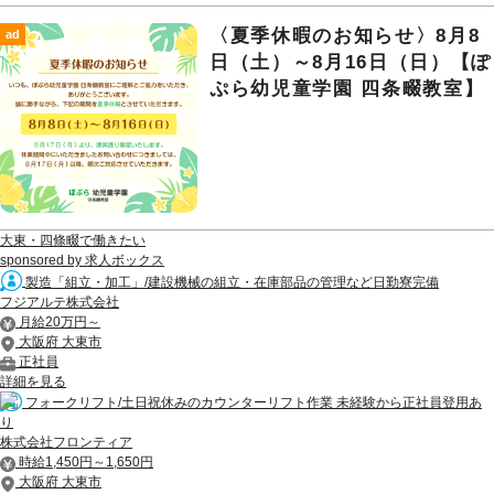
〈夏季休暇のお知らせ〉8月8
ad
日（土）～8月16日（日）【ぽ
ぷら幼児童学園 四条畷教室】
大東・四條畷で働きたい
sponsored by 求人ボックス
製造「組立・加工」/建設機械の組立・在庫部品の管理など日勤寮完備
フジアルテ株式会社
月給20万円～
大阪府 大東市
正社員
詳細を見る
フォークリフト/土日祝休みのカウンターリフト作業 未経験から正社員登用あ
り
株式会社フロンティア
時給1,450円～1,650円
大阪府 大東市