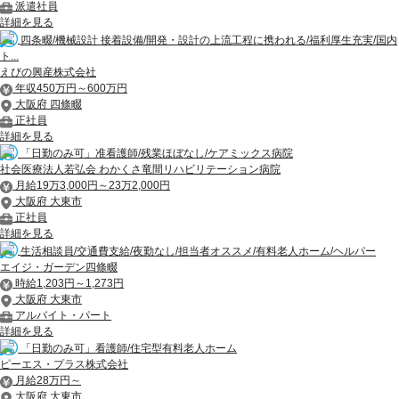
派遣社員
詳細を見る
四条畷/機械設計 接着設備/開発・設計の上流工程に携われる/福利厚生充実/国内
ト...
えびの興産株式会社
年収450万円～600万円
大阪府 四條畷
正社員
詳細を見る
「日勤のみ可」准看護師/残業ほぼなし/ケアミックス病院
社会医療法人若弘会 わかくさ竜間リハビリテーション病院
月給19万3,000円～23万2,000円
大阪府 大東市
正社員
詳細を見る
生活相談員/交通費支給/夜勤なし/担当者オススメ/有料老人ホーム/ヘルパー
エイジ・ガーデン四條畷
時給1,203円～1,273円
大阪府 大東市
アルバイト・パート
詳細を見る
「日勤のみ可」看護師/住宅型有料老人ホーム
ピーエス・プラス株式会社
月給28万円～
大阪府 大東市