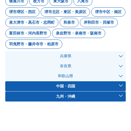
寝屋川市
枚方市
東大阪市
八尾市
堺市堺区・西区
堺市北区・東区・美原区
堺市中区・南区
泉大津市・高石市・忠岡町
和泉市
岸和田市・貝塚市
富田林市・河内長野市
泉佐野市・泉南市・阪南市
羽曳野市・藤井寺市・柏原市
兵庫県
奈良県
和歌山県
中国・四国
九州・沖縄