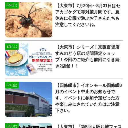
【大東市】7月20日～8月31日はセ
8/9(日)
アカゴケグモ等対策月間です。夏
休みに公園で遊ぶお子さんたちも
注意してくださいね。
【大東市】シリーズ！京阪百貨店
8/8(土)
すみのどう店の期間限定ショッ
プ！今回のご紹介も前回に引き続
き2店舗！！
【四條畷市】イオンモール四條畷8
8/7(金)
月のイベント中止のお知らせで
す。イベントに参加予定だった方
や楽しみにされていた方はご注意
下さい。
【大東市】「第5回大阪お城フェス
8/6(木)