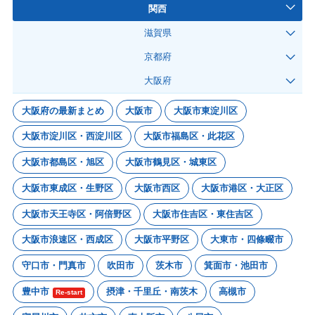
関西
滋賀県
京都府
大阪府
大阪府の最新まとめ
大阪市
大阪市東淀川区
大阪市淀川区・西淀川区
大阪市福島区・此花区
大阪市都島区・旭区
大阪市鶴見区・城東区
大阪市東成区・生野区
大阪市西区
大阪市港区・大正区
大阪市天王寺区・阿倍野区
大阪市住吉区・東住吉区
大阪市浪速区・西成区
大阪市平野区
大東市・四條畷市
守口市・門真市
吹田市
茨木市
箕面市・池田市
豊中市
摂津・千里丘・南茨木
高槻市
Re-start