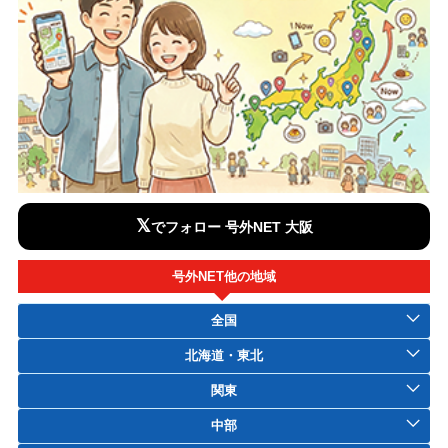
𝕏
でフォロー 号外NET 大阪
号外NET他の地域
全国
北海道・東北
関東
中部