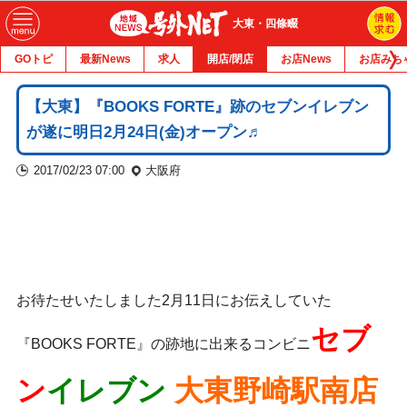
大東・四條畷
GOトピ
最新News
求人
開店/閉店
お店News
お店みち
【大東】『BOOKS FORTE』跡のセブンイレブン
が遂に明日2月24日(金)オープン♬
2017/02/23 07:00
大阪府
お待たせいたしました
2月11日にお伝えしていた
セブ
『BOOKS FORTE』の跡地に出来るコンビニ
ン
イレブン
大東野崎駅南店