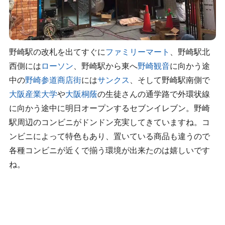
野崎駅の改札を出てすぐに
ファミリーマート
、野崎駅北
西側には
ローソン
、野崎駅から東へ
野崎観音
に向かう途
中の
野崎参道商店街
には
サンクス
、そして野崎駅南側で
大阪産業大学
や
大阪桐蔭
の生徒さんの通学路で外環状線
に向かう途中に明日オープンするセブンイレブン。野崎
駅周辺のコンビニがドンドン充実してきていますね。コ
ンビニによって特色もあり、置いている商品も違うので
各種コンビニが近くで揃う環境が出来たのは嬉しいです
ね。