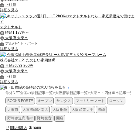
正社員
詳細を見る
キッチンスタッフ/週1日、1日2hOKのマクドナルドなら、家庭最優先で働けま
す
マクドナルド
時給1,177円～
大阪府 大東市
アルバイト・パート
詳細を見る
介護福祉士/管理者/施設長/ホーム長/賞与あり/グループホーム
株式会社ケア21たのしい家四條畷
月給26万3,800円
大阪府 大東市
正社員
詳細を見る
大東・四條畷の高時給の求人情報を見る
号外NET全国の最新記事一覧
>
大阪府最新記事一覧
>
大東市・四條畷市記事一覧
>
BOOKS FORTE
オープン
サンクス
ファミリーマート
ローソン
大東市
大東野崎駅南店
大阪桐蔭
大阪産業大学
野崎
野崎参道商店街
野崎観音
開店
開店/閉店
nami