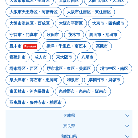
大阪市東成区・生野区
大阪市西区
大阪市港区・大正区
大阪市天王寺区・阿倍野区
大阪市住吉区・東住吉区
大阪市浪速区・西成区
大阪市平野区
大東市・四條畷市
守口市・門真市
吹田市
茨木市
箕面市・池田市
豊中市
摂津・千里丘・南茨木
高槻市
Re-start
寝屋川市
枚方市
東大阪市
八尾市
堺市堺区・西区
堺市北区・東区・美原区
堺市中区・南区
泉大津市・高石市・忠岡町
和泉市
岸和田市・貝塚市
富田林市・河内長野市
泉佐野市・泉南市・阪南市
羽曳野市・藤井寺市・柏原市
兵庫県
奈良県
和歌山県