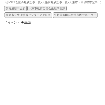
号外NET全国の最新記事一覧
>
大阪府最新記事一覧
>
大東市・四條畷市記事一覧
>
加賀屋新田会所
大東市教育委員会生涯学習課
大東市立生涯学習センターアクロス
平野屋新田会所跡市民サポーター
イベント
nami