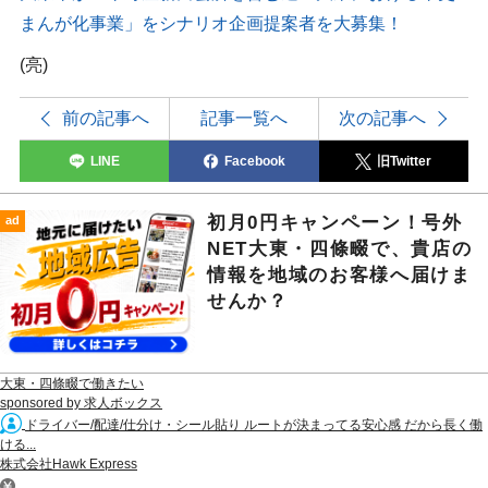
まんが化事業」をシナリオ企画提案者を大募集！
(亮)
前の記事へ
記事一覧へ
次の記事へ
LINE
Facebook
旧Twitter
初月0円キャンペーン！号外
ad
NET大東・四條畷で、貴店の
情報を地域のお客様へ届けま
せんか？
大東・四條畷で働きたい
sponsored by 求人ボックス
ドライバー/配達/仕分け・シール貼り ルートが決まってる安心感 だから長く働
ける...
株式会社Hawk Express