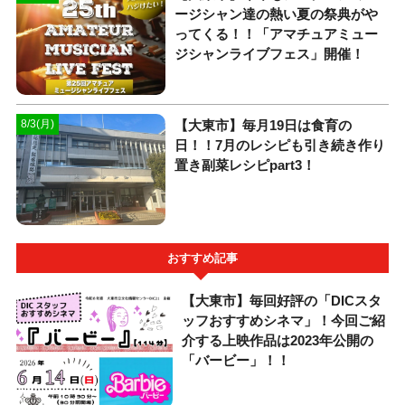
ージシャン達の熱い夏の祭典がや
ってくる！！「アマチュアミュー
ジシャンライブフェス」開催！
【大東市】毎月19日は食育の
8/3(月)
日！！7月のレシピも引き続き作り
置き副菜レシピpart3！
おすすめ記事
【大東市】毎回好評の「DICスタ
ッフおすすめシネマ」！今回ご紹
介する上映作品は2023年公開の
「バービー」！！