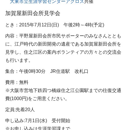
大東市立生涯学習センターアクロス
共催
加賀屋新田会所見学会
とき：2015年7月12日(日) 午後2時～4時(予定)
内容：平野屋新田会所市民サポーターのみなさんととも
に、江戸時代の新田開発の遺産である加賀屋新田会所を
見学し、住之江区の案内ボランティアの方々との交流会
も行います。
集合：午後0時30分 JR住道駅 改札口
費用：無料
※大阪市営地下鉄四つ橋線住之江公園駅までの往復交通
費(1000円)をご用意ください。
定員:先着20人
申し込み:7月1日(水) 受付開始
※お申し込みは生涯学習課まで