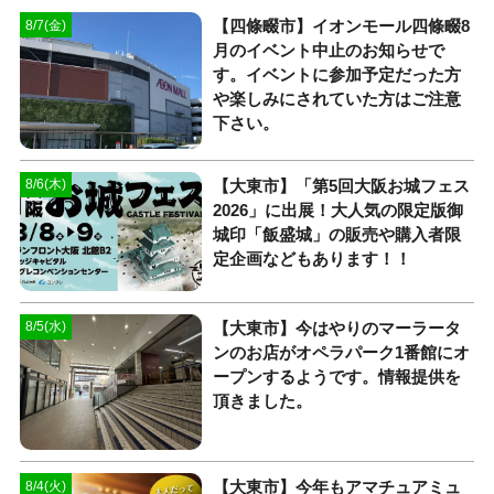
【四條畷市】イオンモール四條畷8
8/7(金)
月のイベント中止のお知らせで
す。イベントに参加予定だった方
や楽しみにされていた方はご注意
下さい。
【大東市】「第5回大阪お城フェス
8/6(木)
2026」に出展！大人気の限定版御
城印「飯盛城」の販売や購入者限
定企画などもあります！！
【大東市】今はやりのマーラータ
8/5(水)
ンのお店がオペラパーク1番館にオ
ープンするようです。情報提供を
頂きました。
【大東市】今年もアマチュアミュ
8/4(火)