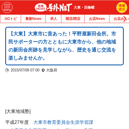
大東・四條畷
GOトピ
最新News
求人
開店/閉店
お店News
お店みち
【大東】大東市に昔あった！平野屋新田会所。市
民サポーターの方とともに大東市から、他の地域
の新田会所跡を見学しながら、歴史を通じ交流を
楽しみませんか。
2015/07/09 07:00
大阪府
[大東地域塾]
平成27年度
大東市教育委員会生涯学習課