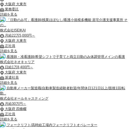
大阪府 大東市
業務委託
詳細を見る
「日勤のみ可」看護師/残業ほぼなし/看護小規模多機能 居宅介護支援事業所 そ
の...
株式会社ISEIKAI
月給22万5,000円～
大阪府 大東市
正社員
詳細を見る
看護師・准看護師/希望シフトで子育てと両立日勤のみ体調管理メインの看護
株式会社ネオキャリア
日給1万8,400円～
大阪府 大東市
派遣社員
詳細を見る
自動車メーカー製造職/自動車製造経験者歓迎/年間休日121日以上/面接1回/転
勤...
株式会社オールキャスティング
月給30万円～
大阪府 四條畷
正社員
詳細を見る
フォークリフト/高時給工場内フォークリフトオペレーター