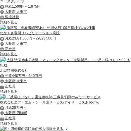
ユースグループ
時給1,500円～1,875円
大阪府 大東市
派遣社員
詳細を見る
看護師・准看護師/寮あり 年間休日109日病棟でのお仕事
わかくさ竜間リハビリテーション病院
月給23万1,500円～29万3,500円
大阪府 大東市
正社員
詳細を見る
大阪/大東市/NC旋盤・マシニングセンタ「大型製品」・一品一様のモノづくり/
転勤...
北口精機株式会社
年収440万円～640万円
大阪府 大東市
正社員
詳細を見る
「残業ほぼなし」柔道整復師/正職員/日勤のみ/デイサービス
株式会社エフ・エム・シー介護サービス/デイサービスあおぞら
月給28万円～
大阪府 四條畷
正社員
詳細を見る
大東・四條畷の高時給の求人情報を見る